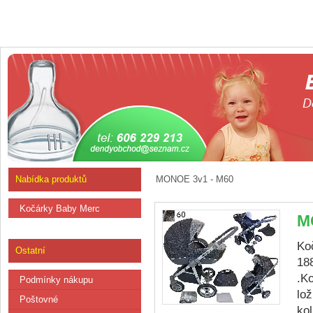
Nabídka produktů
MONOE 3v1 - M60
Kočárky Baby Merc
M
Ko
Ostatní
188
.K
Podmínky nákupu
lo
Poštovné
kol