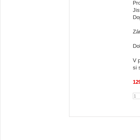
Pr
Jis
Do
Zá
Do
V 
si 
12