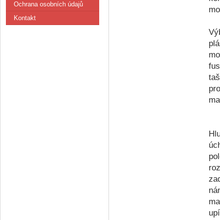
Ochrana osobních údajů
mo
Kontakt
Vý
pl
mo
fu
ta
pr
ma
Hl
úc
po
ro
za
ná
ma
up