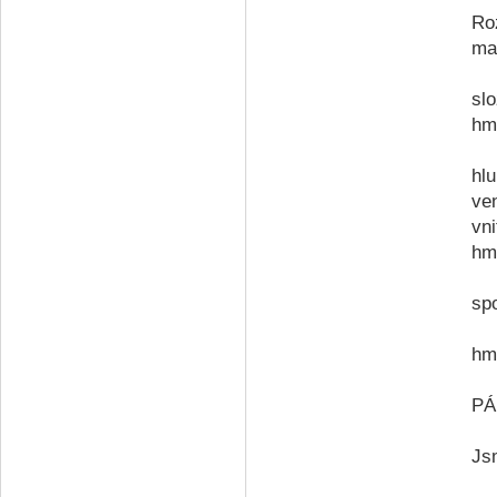
Ro
ma
sl
hm
hl
ve
vn
hm
sp
hm
PÁ
Js