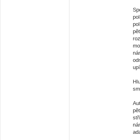
Sp
po
po
pě
ro
mo
nán
od
up
Hl
smě
Au
pě
stř
ná
ad